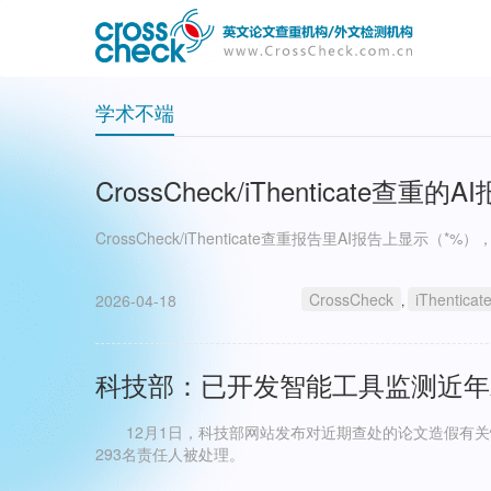
主
User
导
account
航
menu
学术不端
CrossCheck/iThenticate
CrossCheck/iThenticate查重报告里AI报告上显示（
CrossCheck
iThenticat
2026-04-18
,
科技部：已开发智能工具监测近年
12月1日，科技部网站发布对近期查处的论文造假有关情
293名责任人被处理。