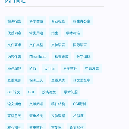
热门词汇
检测报告
科学突破
专业检查
招生办公室
优质内容
常见用途
招生
学术标准
文件要求
文件类型
支持语言
国际语言
内容保密
iThenticate
检查来源
数字编码
颜色编码
MTS
turnitin
检测软件
申请发票
查重规则
检测工具
查重系统
论文重复率
SCI论文
SCI
投稿论文
学术问题
论文润色
文献阅读
稿件结构
SCI期刊
审稿意见
查重检测
实验数据
相似度
核心期刊
查重软件
重复率
论文写作