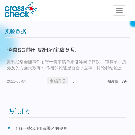
Toggle
navigatio
实验数据
谈谈SCI期刊编辑的审稿意见
期刊经常会随稿件附寄一份审稿单来引导同行评议， 审稿单中所
涉及的方面大致有： 作者的论证是否合乎逻辑，讨论和结论是否
合理？稿件的论题是否适合于期刊？ 稿件的内容是否新颖、重
要？稿件中的实验描述是否清楚并且能被读者重复？ 文字表达是
审稿意见
实验数据
稿件结构
SCI期刊
2022-06-01
,
,
阅读量：794
,
否正
热门推荐
了解一些SCI作者署名的规则