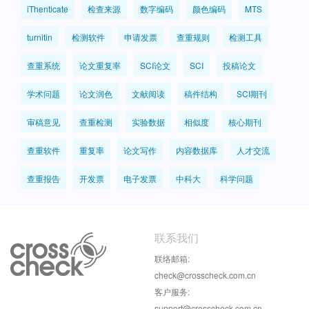
iThenticate
检查来源
数字编码
颜色编码
MTS
turnitin
检测软件
申请发票
查重规则
检测工具
查重系统
论文重复率
SCI论文
SCI
投稿论文
学术问题
论文润色
文献阅读
稿件结构
SCI期刊
审稿意见
查重检测
实验数据
相似度
核心期刊
查重软件
重复率
论文写作
内容数据库
人才交流
查重报告
开发票
电子发票
中科大
科学问题
联系我们
联络邮箱:
check@crosscheck.com.cn
客户服务:
support@crosscheck.com.cn