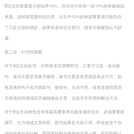
B论文的查重显示相似率14%，但论文中有有一处10%的单篇相似
来源。这时就需要特别注意，论文中10%的单篇重复很可能包含
了几处大段的摘抄，如果发表在论文期刊，很有可能被指认为抄
袭。
第三步，针对性降重。
对于A论文的处理，作简单语言调整即可，主要方法是：改词换
句。改词主要是替换关键词，换句主要是改变描述表达方式，如
将原来的句子改为倒装句、被动句、主动句等。或者直接找英语
为母语的同领域语言编辑修改文章，也是非常常用的解决方法。
对于B论文这种包含有单篇高重复率匹配来源的论文，必须要重新
撰写，大力增减文章内容。因为如果是大段引用，即使改变个别
词句或者句子结构，而段落结构与借鉴的文章一致，也可能被认