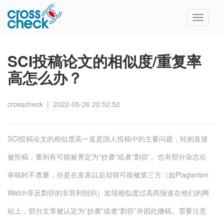
Toggle
navigatio
SCI投稿论文的相似度/重复率
高怎么办？
crosscheck
丨
2022-05-26 20:52:52
SCI投稿论文的相似度高一直是国人投稿中的主要问题，轻则直接
被拒稿，重则有可能被界定为“抄袭”或者“剽窃”。也有部分杂志在
审稿时不查重，但是在发表以后却很可能被第三方（如Plagiarism
Watch等反剽窃的非营利组织）发现相似度过高而报道在他们的网
站上，部分文章被认定为“抄袭”或者“剽窃”并因此撤稿。需要注意