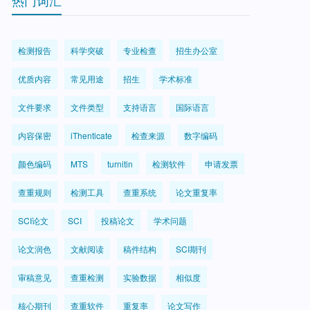
热门词汇
检测报告
科学突破
专业检查
招生办公室
优质内容
常见用途
招生
学术标准
文件要求
文件类型
支持语言
国际语言
内容保密
iThenticate
检查来源
数字编码
颜色编码
MTS
turnitin
检测软件
申请发票
查重规则
检测工具
查重系统
论文重复率
SCI论文
SCI
投稿论文
学术问题
论文润色
文献阅读
稿件结构
SCI期刊
审稿意见
查重检测
实验数据
相似度
核心期刊
查重软件
重复率
论文写作