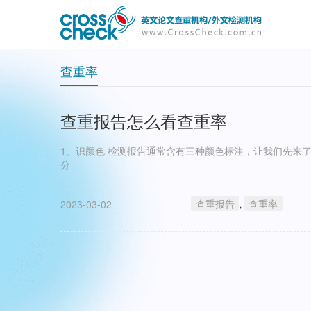
主
User
导
account
航
menu
查重率
查重报告怎么看查重率
1、识颜色 检测报告通常含有三种颜色标注，让我们先来了解一下颜色的意义。 绿色：代表与自己引用的参考文献相似部
分
查重报告
查重率
2023-03-02
,