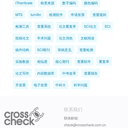
iThenticate
检查来源
数字编码
颜色编码
MTS
turnitin
检测软件
申请发票
查重规则
检测工具
查重系统
论文重复率
SCI论文
SCI
投稿论文
学术问题
论文润色
文献阅读
稿件结构
SCI期刊
审稿意见
查重检测
实验数据
相似度
核心期刊
查重软件
重复率
论文写作
内容数据库
中考改革
查重报告
开发票
电子发票
中科大
科学问题
联系我们
联络邮箱:
check@crosscheck.com.cn