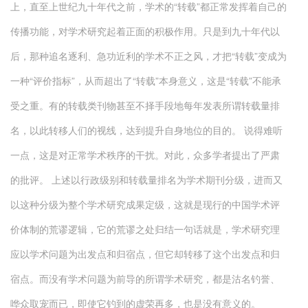
上，直至上世纪九十年代之前，学术的“转载”都正常发挥着自己的
传播功能，对学术研究起着正面的积极作用。只是到九十年代以
后，那种追名逐利、急功近利的学术不正之风，才把“转载”变成为
一种“评价指标”，从而超出了“转载”本身意义，这是“转载”不能承
受之重。有的转载类刊物甚至不择手段地每年发表所谓转载量排
名，以此转移人们的视线，达到提升自身地位的目的。 说得难听
一点，这是对正常学术秩序的干扰。对此，众多学者提出了严肃
的批评。 上述以行政级别和转载量排名为学术期刊分级，进而又
以这种分级为整个学术研究成果定级，这就是现行的中国学术评
价体制的荒谬逻辑，它的荒谬之处归结一句话就是，学术研究理
应以学术问题为出发点和归宿点，但它却转移了这个出发点和归
宿点。而没有学术问题为前导的所谓学术研究，都是沽名钓誉、
哗众取宠而已，即使它钓到的虚荣再多，也是没有意义的。