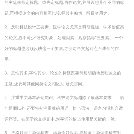
的主笔来拟定标题。或先定标题,再作论文,并可设想几个不同的标
题,再根据论文的内容相互比较,择其中贴切、醒目者用之。
2、反映科技设计三要素。医学论文尤其是科研性强、学术价值高
的论文,必不可少“研究对象、处理因素、观察指标”三要素。 一个
好的标题也必须反映这三个要素,才会对全文起到点石成金的作
用。
3、意惟其多,字惟其少。论文的标题既要简短明确地反映论文的
主题,还要与其他同类论文相区别,避免雷同。
4、注重中文基本表达知识。科技论文标题除了最基本要求——语
句通顺以外,还要特别注重准确用词、恰当语法、语言习惯和合适
词序等。在医学论文标题中,对字词的恰当使用是关键的一笔。
5、严格对照主题词检查。标题命好以后,必须拿主题词来检查对