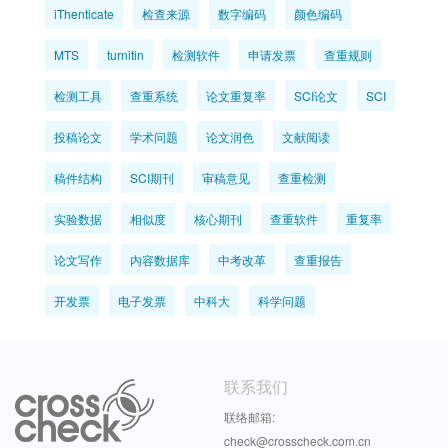
iThenticate
检查来源
数字编码
颜色编码
MTS
turnitin
检测软件
申请发票
查重规则
检测工具
查重系统
论文重复率
SCI论文
SCI
投稿论文
学术问题
论文润色
文献阅读
稿件结构
SCI期刊
审稿意见
查重检测
实验数据
相似度
核心期刊
查重软件
重复率
论文写作
内容数据库
中考改革
查重报告
开发票
电子发票
中科大
科学问题
联系我们
联络邮箱:
check@crosscheck.com.cn