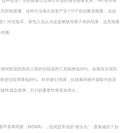
这种反应产生的能量比点燃它所需的激光能量更多。NIF使用来
氘和氚胶囊。这种方法每次发射产生170千焦的聚变能量，这远
升至1.35兆焦耳。研究人员认为这是燃烧等离子体的结果，这意味着
料传播。
种疫苗的高危人群的住院或死亡风险降低30%。如果在出现症
332将使住院率降低89%。科学家们强调，抗病毒药物不能取代疫苗
突破性感染激增，它们的重要性将更加突出。
甲基苯丙胺（MDMA），也就是常说的“摇头丸”，显著减轻了创