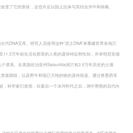
变改变了它的形状，这也许足以阻止抗体与其结合并中和病毒。
DNA宝库。研究人员使用这种“泥土DNA”来重建世界各地穴
8万至11.3万年前生活在那里的人类的遗传特征和性别，并表明尼安德
系。在美国佐治亚州Satsurblia洞穴有2.5万年历史的土壤
人类基因组，以及野牛和现已灭绝的狼的遗传痕迹。通过将墨西哥
行比较，科学家们发现，在最后一个冰河时代之后，洞中黑熊的后代向