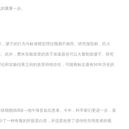
化的重要一步。
，缪子的行为与标准模型理论预测不相符。研究报告称，巨大
性。此外，费米实验室里的质子加速器也可以大量制造缪子。研究
论和实验结果之间的差异持续存在，可能将标志着有50年历史的
愈镰状细胞病和β—地中海贫血症患者。今年，科学家们更进一步，直
策略减少了一种有毒的肝脏蛋白质，并适度改善了遗传性失明患者的视