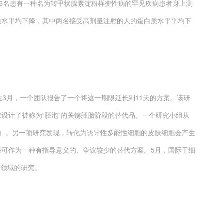
学家在6名患有一种名为转甲状腺素淀粉样变性病的罕见疾病患者身上测
质水平均下降，其中两名接受高剂量注射的人的蛋白质水平平均下
3月，一个团队报告了一个将这一期限延长到11天的方案。该研
设计了被称为“胚泡”的关键胚胎阶段的替代品。一个研究小组从
S）。另一项研究发现，转化为诱导性多能性细胞的皮肤细胞会产生
些可作为一种有指导意义的、争议较少的替代方案。5月，国际干细
该领域的研究。