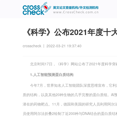
主
User
导
account
航
menu
《科学》公布2021年度十
crosscheck
丨
2022-03-21 19:37:40
北京时间17日，《科学》网站公布了2021年度科学突
1.人工智能预测蛋白质结构
今年7月，世界知名人工智能团队深度思维宣布，它利用
质的结构，以及其他20种生物的几乎完整的蛋白质组。A
潜在的药物靶点。11月，德国和美国的研究人员利用阿尔
员使用阿尔法折叠2绘制了近200种与DNA结合的蛋白质