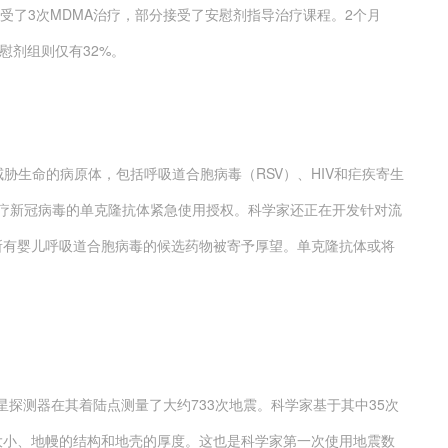
接受了3次MDMA治疗，部分接受了安慰剂指导治疗课程。2个月
安慰剂组则仅有32%。
生命的病原体，包括呼吸道合胞病毒（RSV）、HIV和疟疾寄生
治疗新冠病毒的单克隆抗体紧急使用授权。科学家还正在开发针对流
所有婴儿呼吸道合胞病毒的候选药物被寄予厚望。单克隆抗体或将
探测器在其着陆点测量了大约733次地震。科学家基于其中35次
大小、地幔的结构和地壳的厚度。这也是科学家第一次使用地震数