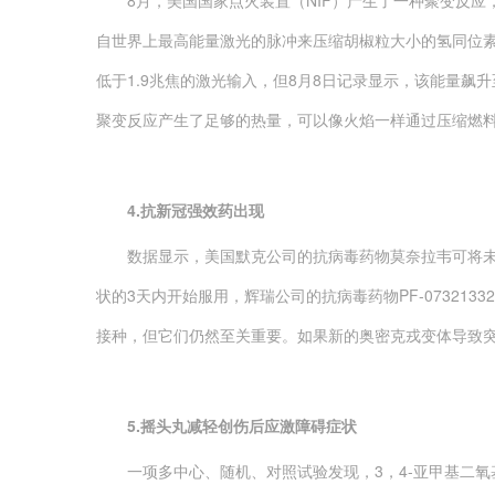
8月，美国国家点火装置（NIF）产生了一种聚变反应，
自世界上最高能量激光的脉冲来压缩胡椒粒大小的氢同位素
低于1.9兆焦的激光输入，但8月8日记录显示，该能量飙
聚变反应产生了足够的热量，可以像火焰一样通过压缩燃
4.抗新冠强效药出现
数据显示，美国默克公司的抗病毒药物莫奈拉韦可将未接
状的3天内开始服用，辉瑞公司的抗病毒药物PF-07321
接种，但它们仍然至关重要。如果新的奥密克戎变体导致
5.摇头丸减轻创伤后应激障碍症状
一项多中心、随机、对照试验发现，3，4-亚甲基二氧基