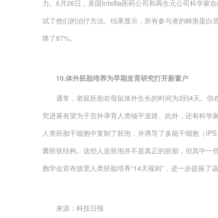
力。6月26日，美国Intellia医药公司和再生元公司科
试了他们的治疗方法。结果显示，所有参与者的畸形蛋白
降了87%。
10.体外胚胎培养为早期发育研究打开新窗户
通常，老鼠胚胎在母鼠体外生长的时间为3到4天。但在
究进展有望为子宫外孕育人类铺平道路。此外，还有科学家
人类胚胎干细胞中复制了胚泡，并诱导了多能干细胞（IP
囊胚状结构。这些人造胚泡并不是真正的胚胎，但其中一
胞学会宣布放宽人类胚胎培养“14天规则”，进一步提振了
来源：科技日报