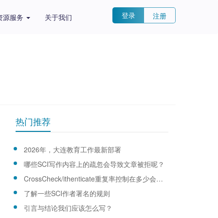
登录
注册
资源服务
关于我们
热门推荐
2026年，大连教育工作最新部署
哪些SCI写作内容上的疏忽会导致文章被拒呢？
CrossCheck/ithenticate重复率控制在多少会比较安全?
了解一些SCI作者署名的规则
引言与结论我们应该怎么写？