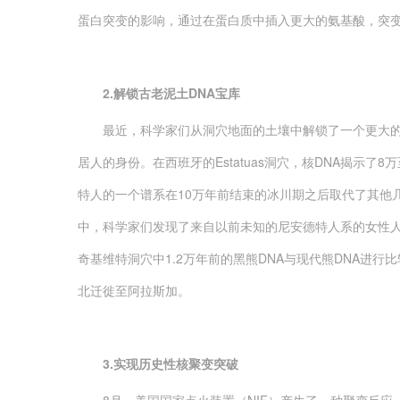
蛋白突变的影响，通过在蛋白质中插入更大的氨基酸，突
2.解锁古老泥土DNA宝库
最近，科学家们从洞穴地面的土壤中解锁了一个更大的古代
居人的身份。在西班牙的Estatuas洞穴，核DNA揭示了
特人的一个谱系在10万年前结束的冰川期之后取代了其他几个谱
中，科学家们发现了来自以前未知的尼安德特人系的女性
奇基维特洞穴中1.2万年前的黑熊DNA与现代熊DNA进
北迁徙至阿拉斯加。
3.实现历史性核聚变突破