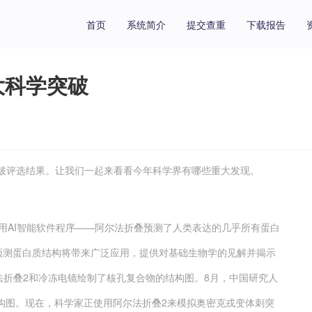
首页
系统简介
提交查重
下载报告
大科学突破
破评选结果。让我们一起来看看今年科学界有哪些重大发现。
AI智能软件程序——阿尔法折叠预测了人类表达的几乎所有蛋白
I预测蛋白质结构将带来广泛应用，提供对基础生物学的见解并揭示
法折叠2和冷冻电镜绘制了核孔复合物的结构图。8月，中国研究人
结构图。现在，科学家正使用阿尔法折叠2来模拟奥密克戎变体刺突