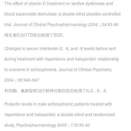
The effect of vitamin E treatment on tardive dyskinesia and
blood superoxide dismutase: a double-blind placebo-controlled
trial.
Journal of Clinical Psychopharmacology 2004；24:83-86
维生素E治疗TD前后检测了SOD。
Changes in serum interleukin-2, -6, and -8 levels before and
during treatment with risperidone and haloperidol: relationship
to outcome in schizophrenia.
Journal of Clinical Psychiatry
2004；65:940-947
利培酮、氟哌啶醇治疗精神分裂症前后检测了IL-2，6，8。
Prolactin levels in male schizophrenic patients treated with
risperidone and haloperidol: a double-blind and randomized
study.
Psychopharmacology 2005；178:35-40