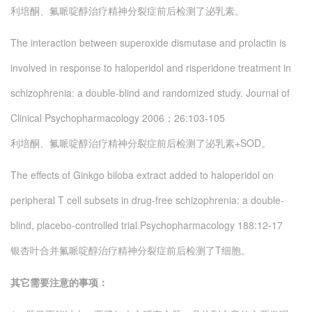
利培酮、氟哌啶醇治疗精神分裂症前后检测了泌乳素。
The interaction between superoxide dismutase and prolactin is
involved in response to haloperidol and risperidone treatment in
schizophrenia: a double-blind and randomized study.
Journal of
Clinical Psychopharmacology 2006；26:103-105
利培酮、氟哌啶醇治疗精神分裂症前后检测了泌乳素+SOD。
The effects of Ginkgo biloba extract added to haloperidol on
peripheral T cell subsets in drug-free schizophrenia: a double-
blind, placebo-controlled trial.
Psychopharmacology 188:12-17
银杏叶合并氟哌啶醇治疗精神分裂症前后检测了T细胞。
其它需要注意的事项：