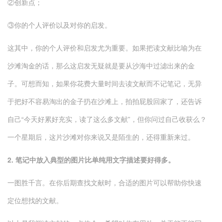
②创新点；
③你的个人评价以及对你的启发。
这其中，你的个人评价和启发尤为重要。如果把读文献比喻为在
沙滩淘金的话，那么这启发无疑就是要从沙海中过滤出来的金
子。可想而知，如果你花费大量时间去读文献而不记笔记，无异
于把好不容易淘出的金子扔在沙滩上，拍拍屁股回家了，还告诉
自己“今天好累好充实，读了这么多文献”，但你问过自己收获么？
一个星期后，这片沙滩对你来说又是陌生的，还得重新来过。
2. 笔记中放入典型的图片比单纯用文字描述要好得多。
一图胜千言。在你后期查找文献时，合适的图片可以帮助你快速
定位想找的文献。