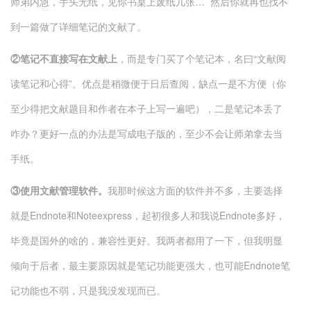
师弟内急，手头无纸，见你书桌上废纸几张… 然后你就再也找不
到一篇做了详细笔记的文献了。
②笔记不直接写在文献上
，而是专门买了个笔记本，名曰“文献阅
读笔记和心得”。优点是稍微便于日后查阅，缺点一是不方便（你
至少得把文献题目和作者在本子上写一遍吧），二是笔记本丢了
咋办？更好一点的办法是写成电子版的，至少不会让师弟拿去当
手纸。
③使用文献管理软件。
我那时候这方面的软件并不多，主要选择
就是Endnote和Noteexpress，起初很多人和我说Endnote多好，
毕竟是国外的啥的，兼容性更好。我两者都用了一下，但我明显
倾向于后者，最主要原因就是笔记功能更强大，也可能Endnote笔
记功能也不弱，只是我没发现而已。