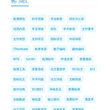
热门词汇
检测报告
科学突破
专业检查
招生办公室
优质内容
常见用途
招生
学术标准
文件要求
文件类型
支持语言
国际语言
内容保密
iThenticate
检查来源
数字编码
颜色编码
MTS
turnitin
检测软件
申请发票
查重规则
检测工具
查重系统
论文重复率
SCI论文
SCI
投稿论文
学术问题
论文润色
文献阅读
稿件结构
SCI期刊
审稿意见
查重检测
实验数据
相似度
核心期刊
查重软件
重复率
论文写作
内容数据库
中考改革
查重报告