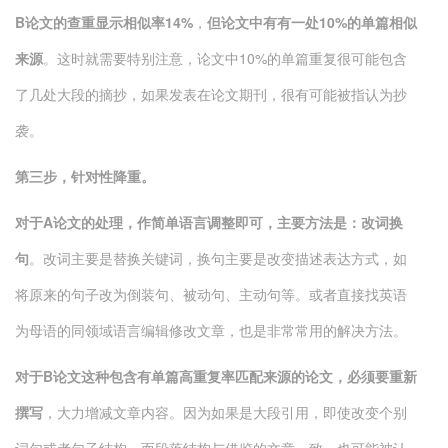
B
论文的查重显示相似率
14%
，
但论文中有有一处
10%
的单篇相似
来源
。这时就需要特别注意，论文中10%的单篇重复很可能包含
了几处大段的摘抄，如果发表在论文期刊，很有可能被指认为抄
袭。
第三步，针对性降重
。
对于
A
论文的处理，作简单语言调整即可，主要方法是：改词换
句
。改词主要是替换关键词，换句主要是改变描述表达方式，如
将原来的句子改为倒装句、被动句、主动句等。或者直接找英语
为母语的同领域语言编辑修改文章，也是非常常用的解决方法。
对于
B
论文这种包含有单篇高重复率匹配来源的论文，必须要重新
撰写
，大力增减文章内容。因为如果是大段引用，即使改变个别