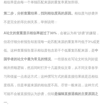
相似率是由每一个单独匹配来源的重复率累加所得。
第二步，分析查重结果
，找到相似度高的原因
。
相似度与抄袭并
不是完全的等比例关系，举例说明：
A
论文的查重显示相似率超过了
30%
，会被认为有“抄袭”的嫌疑，
但若仔细分析报告却发现每一处匹配来源的重复率均低于3%或更
低。这种查重报告显示相似度包含若干个低重复匹配来源，是
中
国学者的论文中最为常见的情况
。一些朋友在写论文时先列好提
纲并捋顺逻辑，然后同时打开十几篇类似文章，从不同文章各学
习和借鉴一点表达方式；这种撰写方式的最直接结果就是总相似
度很高，但是单篇来源的相似度不高。尽管一般来说，这种方式
可能不会被直接指认为抄袭，但却
是编辑直接退稿的主要原因之
一
。