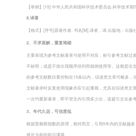
【举例】[15] 中华人民共和国科学技术委员会.科学技术期刊管理
8.
译著
【格式】[序号]原著作者. 书名[M].译者，译.出版地：出
2
、不求甚解，重复堆砌
主要表现为参考文献著录与使用不对应，标引参考文献过
不标明；或是不按出现顺序排列而颠倒使用等。这都是论
的参考文献数目要控制在15条以内，综述类文章可略多，
文献著录时反复使用现象亦应引起重视，尤其在综述类文
一次均重新著录，即不管文内引用多少次，该篇引文在参
3
、年代久远，可信度低
根据普赖斯指数的原理，相对而言，引用5年内的文献越
接近当前的前沿课题。