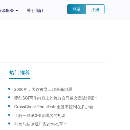
登录
注册
资源服务
关于我们
热门推荐
2026年，大连教育工作最新部署
哪些SCI写作内容上的疏忽会导致文章被拒呢？
CrossCheck/ithenticate重复率控制在多少会比较安全?
了解一些SCI作者署名的规则
引言与结论我们应该怎么写？