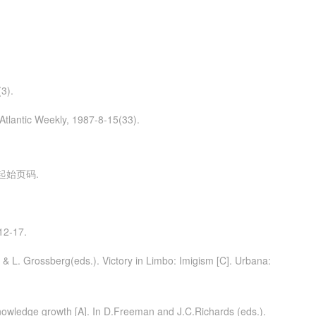
).
Atlantic Weekly, 1987-8-15(33).
起始页码.
-17.
 & L. Grossberg(eds.). Victory in Limbo: Imigism [C]. Urbana:
nowledge growth [A]. In D.Freeman and J.C.Richards (eds.).