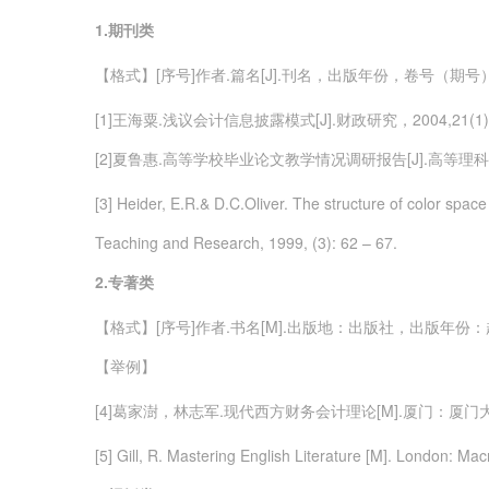
1.
期刊类
【格式】[序号]作者.篇名[J].刊名，出版年份，卷号（期
[1]王海粟.浅议会计信息披露模式[J].财政研究，2004,21(1)：
[2]夏鲁惠.高等学校毕业论文教学情况调研报告[J].高等理科教育，
[3] Heider, E.R.& D.C.Oliver. The structure of color sp
Teaching and Research, 1999, (3): 62 – 67.
2.
专著类
【格式】[序号]作者.书名[M].出版地：出版社，出版年份：
【举例】
[4]葛家澍，林志军.现代西方财务会计理论[M].厦门：厦门大
[5] Gill, R. Mastering English Literature [M]. London: Mac