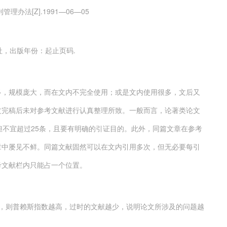
办法[Z].1991—06—05
版社，出版年份：起止页码.
多，规模庞大，而在文内不完全使用；或是文内使用很多，文后又
文完稿后未对参考文献进行认真整理所致。一般而言，论著类论文
但不宜超过25条，且要有明确的引证目的。此外，同篇文章在参考
章中屡见不鲜。同篇文献固然可以在文内引用多次，但无必要每引
考文献栏内只能占一个位置。
多，则普赖斯指数越高，过时的文献越少，说明论文所涉及的问题越