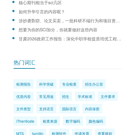
核心期刊相当于sci几区
如何升华引言的内容呢？
涉抄袭剽窃、论文买卖，一批科研不端行为和项目资金违规案件被通报
想要为你的SCI加分，你就要做好这些内容
甘肃2026政府工作报告：深化中职学校提质培优工程、高职学校“双高计划”
热门词汇
检测报告
科学突破
专业检查
招生办公室
优质内容
常见用途
招生
学术标准
文件要求
文件类型
支持语言
国际语言
内容保密
iThenticate
检查来源
数字编码
颜色编码
MTS
turnitin
检测软件
申请发票
查重规则