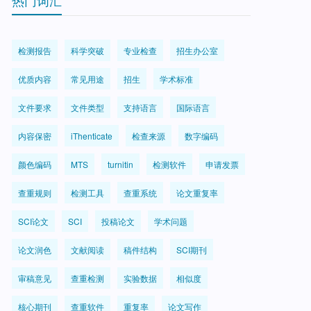
热门词汇
检测报告
科学突破
专业检查
招生办公室
优质内容
常见用途
招生
学术标准
文件要求
文件类型
支持语言
国际语言
内容保密
iThenticate
检查来源
数字编码
颜色编码
MTS
turnitin
检测软件
申请发票
查重规则
检测工具
查重系统
论文重复率
SCI论文
SCI
投稿论文
学术问题
论文润色
文献阅读
稿件结构
SCI期刊
审稿意见
查重检测
实验数据
相似度
核心期刊
查重软件
重复率
论文写作