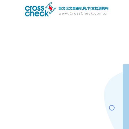
主
User
导
account
航
menu