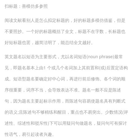
扫标题：善模仿多参照
阅读文献看别人是怎么拟定标题的，好的标题多模仿借鉴，但是
不要照抄。一个好的标题概括了全文，标题不在字数，长标题也
好短标题也罢，越简洁明了，能总结全文越好。
英文题名以短语为主要形式，尤以名词短语(noun phrase)最常
见，即题名基本上由1 个或几个名词加上其前置和(或)后置定语构
成。短语型题名要确定好中心词，再进行前后修饰。各个词的顺
序很重要，词序不当，会导致表达不准。题名一般不应是陈述
句，因为题名主要起标示作用，而陈述句容易使题名具有判断式
的语义;且陈述句不够精练和醒目，重点也不易突出。少数情况(评
述性、综述性和驳斥性)下可以用疑问句做题名，疑问句可有探讨
性语气，易引起读者兴趣。