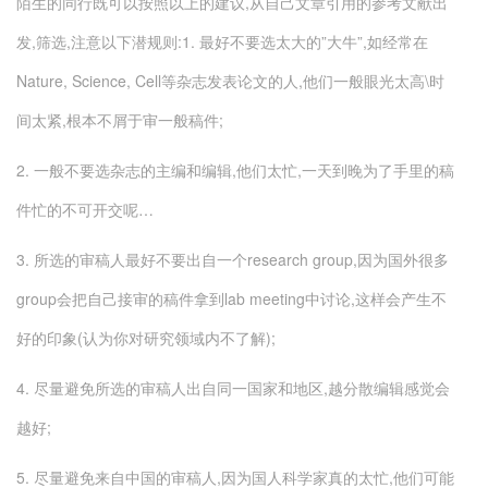
陌生的同行既可以按照以上的建议,从自己文章引用的参考文献出
发,筛选,注意以下潜规则:1. 最好不要选太大的”大牛”,如经常在
Nature, Science, Cell等杂志发表论文的人,他们一般眼光太高\时
间太紧,根本不屑于审一般稿件;
2. 一般不要选杂志的主编和编辑,他们太忙,一天到晚为了手里的稿
件忙的不可开交呢…
3. 所选的审稿人最好不要出自一个research group,因为国外很多
group会把自己接审的稿件拿到lab meeting中讨论,这样会产生不
好的印象(认为你对研究领域内不了解);
4. 尽量避免所选的审稿人出自同一国家和地区,越分散编辑感觉会
越好;
5. 尽量避免来自中国的审稿人,因为国人科学家真的太忙,他们可能