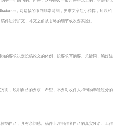
投到另一个期刊的。但是，这种修改一般只是格式上的，不需要花
和science，对篇幅的限制非常苛刻，要求文章短小精悍，所以如
稿件进行扩充，补充之前被省略的细节或次要实验)。
刊物的要求决定投稿论文的体例，按要求写摘要、关键词，编好注
究方向，说明自己的要求、希望，不要对收件人和刊物奉送过分的
辑推销自己，具有亲切感。稿件上注明作者自己的真实姓名、工作