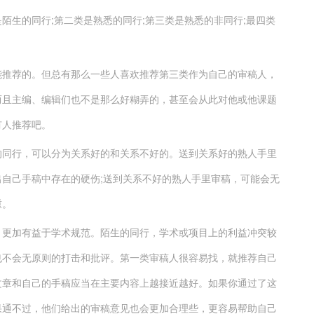
陌生的同行;第二类是熟悉的同行;第三类是熟悉的非同行;最四类
能推荐的。但总有那么一些人喜欢推荐第三类作为自己的审稿人，
而且主编、编辑们也不是那么好糊弄的，甚至会从此对他或他课题
有人推荐吧。
的同行，可以分为关系好的和关系不好的。送到关系好的熟人手里
自己手稿中存在的硬伤;送到关系不好的熟人手里审稿，可能会无
重。
、更加有益于学术规范。陌生的同行，学术或项目上的利益冲突较
也不会无原则的打击和批评。第一类审稿人很容易找，就推荐自己
文章和自己的手稿应当在主要内容上越接近越好。如果你通过了这
果通不过，他们给出的审稿意见也会更加合理些，更容易帮助自己