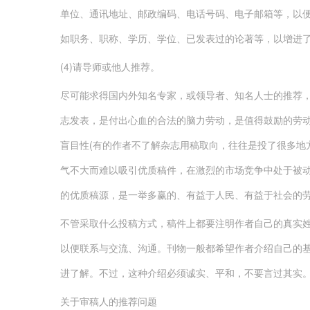
单位、通讯地址、邮政编码、电话号码、电子邮箱等，以
如职务、职称、学历、学位、已发表过的论著等，以增进
(4)请导师或他人推荐。
尽可能求得国内外知名专家，或领导者、知名人士的推荐
志发表，是付出心血的合法的脑力劳动，是值得鼓励的劳
盲目性(有的作者不了解杂志用稿取向，往往是投了很多地
气不大而难以吸引优质稿件，在激烈的市场竞争中处于被
的优质稿源，是一举多赢的、有益于人民、有益于社会的
不管采取什么投稿方式，稿件上都要注明作者自己的真实
以便联系与交流、沟通。刊物一般都希望作者介绍自己的
进了解。不过，这种介绍必须诚实、平和，不要言过其实
关于审稿人的推荐问题